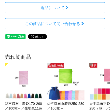
返品について
この商品について問い合わせる
売れ筋商品
◎不織布巾着袋170-260
◎不織布巾着袋250-280
☆不織布平袋1
／100枚～／生地色11色
／100枚～
250（薄）／