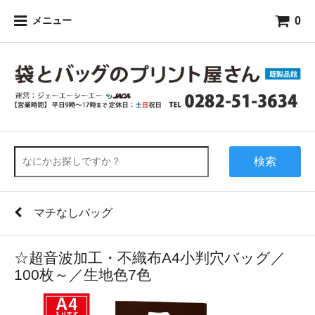
0
メニュー
検索
マチなしバッグ
☆超音波加工・不織布A4小判穴バッグ／
100枚～／生地色7色