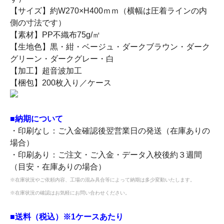
【サイズ】約W270×H400ｍｍ（横幅は圧着ラインの内
側の寸法です）
【素材】PP不織布75g/㎡
【生地色】黒・紺・ベージュ・ダークブラウン・ダーク
グリーン・ダークグレー・白
【加工】超音波加工
【梱包】200枚入り／ケース
■納期について
・印刷なし：ご入金確認後翌営業日の発送（在庫ありの
場合）
・印刷あり：ご注文・ご入金・データ入校後約３週間
（目安・在庫ありの場合）
※在庫状況やご依頼内容、工場の混み具合等によって納期は多少変動いたします。
※在庫状況の確認はお気軽にお問い合わせください。
■送料（税込）※1ケースあたり