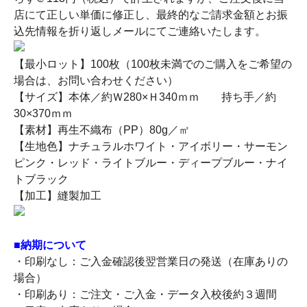
店にて正しい単価に修正し、最終的なご請求金額とお振
込先情報を折り返しメールにてご連絡いたします。
【最小ロット】100枚（100枚未満でのご購入をご希望の
場合は、お問い合わせください）
【サイズ】本体／約Ｗ280×Ｈ340ｍｍ 持ち手／約
30×370ｍｍ
【素材】再生不織布（PP）80g／㎡
【生地色】ナチュラルホワイト・アイボリー・サーモン
ピンク・レッド・ライトブルー・ディープブルー・ナイ
トブラック
【加工】縫製加工
■納期について
・印刷なし：ご入金確認後翌営業日の発送（在庫ありの
場合）
・印刷あり：ご注文・ご入金・データ入校後約３週間