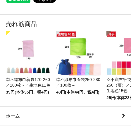
売れ筋商品
◎不織布巾着袋170-260
◎不織布巾着袋250-280
☆不織布平袋1
／100枚～／生地色11色
／100枚～
250（薄）／
生地色15色
39円(本体35円、税4円)
48円(本体44円、税4円)
25円(本体2
ホーム