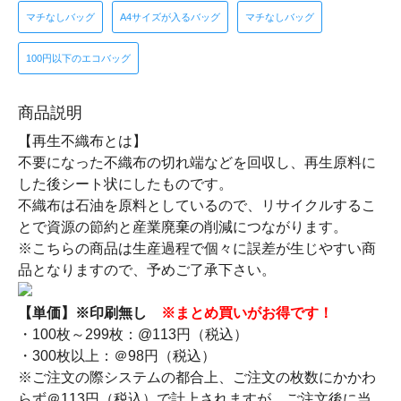
マチなしバッグ
A4サイズが入るバッグ
マチなしバッグ
100円以下のエコバッグ
商品説明
【再生不織布とは】
不要になった不織布の切れ端などを回収し、再生原料に
した後シート状にしたものです。
不織布は石油を原料としているので、リサイクルするこ
とで資源の節約と産業廃棄の削減につながります。
※こちらの商品は生産過程で個々に誤差が生じやすい商
品となりますので、予めご了承下さい。
【単価】※印刷無し
※まとめ買いがお得です！
・100枚～299枚：@113円（税込）
・300枚以上：＠98円（税込）
※ご注文の際システムの都合上、ご注文の枚数にかかわ
らず＠113円（税込）で計上されますが、ご注文後に当