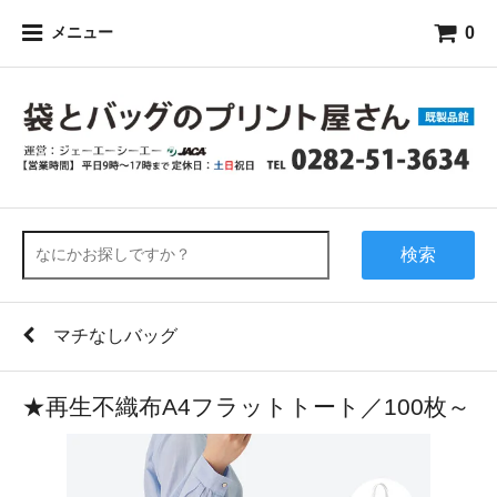
0
メニュー
検索
マチなしバッグ
★再生不織布A4フラットトート／100枚～