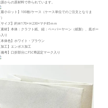
給源からの原材料で作られています。
【最小ロット】100枚/ケース（ケース単位でのご注文となりま
す）
【サイズ】約Ｗ170×Ｈ230×マチ85ｍｍ
【素材】本体：クラフト紙、紐：ペーパーヤーン（紙製）、底ボー
ル入り
【本体色】ホワイト・ブラウン
【加工】エンボス加工
【備考】口折部分にFSC®認定マーク入り