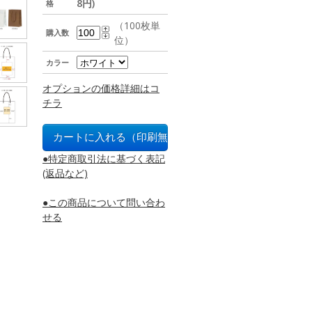
8円)
格
（100枚単
購入数
位）
カラー
オプションの価格詳細はコ
チラ
●特定商取引法に基づく表記
(返品など)
●この商品について問い合わ
せる