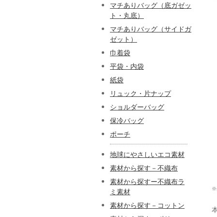
マチありバッグ（底ガゼッ
ト・丸底）
マチありバッグ（サイドガ
ゼット）
巾着袋
平袋・内袋
紙袋
リュック・片ナップ
ショルダーバッグ
保冷バッグ
ポーチ
地球にやさしいエコ素材
素材から探す－不織布
素材から探すー不織布ラ
※
ミ素材
素材から探す－コットン