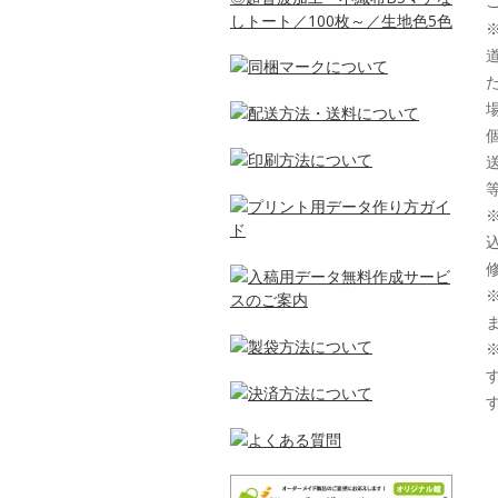
しトート／100枚～／生地色5色