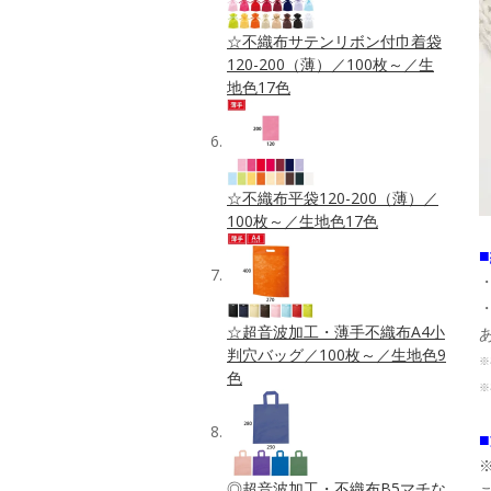
☆不織布サテンリボン付巾着袋
120-200（薄）／100枚～／生
地色17色
☆不織布平袋120-200（薄）／
100枚～／生地色17色
☆超音波加工・薄手不織布A4小
判穴バッグ／100枚～／生地色9
※
色
※
◎超音波加工・不織布B5マチな