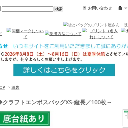
お問い合わせ
マ
OP
>
紙袋
◆クラフトエンボスバッグXS-縦長／100枚～