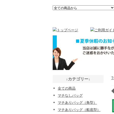
T
↓カテゴリー↓
全ての商品
マチなしバッグ
マチありバッグ（角型）
マチありバッグ（船底型）