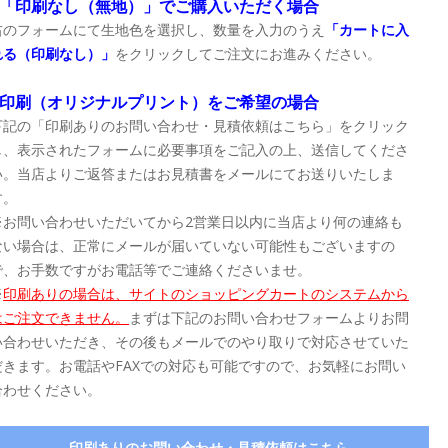
■「印刷なし（無地）」でご購入いただく場合
右のフォームにて生地色を選択し、数量を入力のうえ
「カートに入
れる（印刷なし）」
をクリックしてご注文にお進みください。
■印刷（オリジナルプリント）をご希望の場合
下記の「印刷ありのお問い合わせ・見積依頼はこちら」をクリック
し、表示されたフォームに必要事項をご記入の上、送信してくださ
い。当店よりご返答またはお見積書をメールにてお送りいたしま
す。
※お問い合わせいただいてから2営業日以内に当店より何の連絡も
ない場合は、正常にメールが届いていない可能性もございますの
で、お手数ですがお電話等でご連絡くださいませ。
※
印刷ありの場合は、サイトのショッピングカートのシステムから
はご注文できません。
まずは下記のお問い合わせフォームよりお問
い合わせいただき、その後もメールでのやり取りで対応させていた
だきます。お電話やFAXでの対応も可能ですので、お気軽にお問い
合わせください。
印刷ありのお問い合わせ・見積依頼はこちら