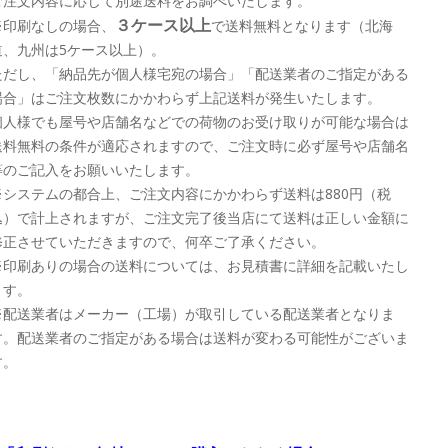
ご注文内容に応じて別途送料をお調べいたします。
３ケース以上
※印刷なしの場合、
で送料無料となります（北海
道、九州は5ケース以上）。
ただし、「納品先が個人様宅宛の場合」「配送業者のご指定がある
場合」はご注文枚数にかかわらず上記送料が発生いたします。
個人様でも屋号や店舗名などでの荷物のお受け取りが可能な場合は
送料無料の条件が適応されますので、ご注文時に必ず屋号や店舗名
等のご記入をお願いいたします。
※システムの都合上、ご注文内容にかかわらず送料は880円（税
込）で計上されますが、ご注文完了後当店にて送料は正しい金額に
修正させていただきますので、何卒ご了承ください。
※印刷ありの場合の送料については、お見積書に詳細を記載いたし
ます。
※配送業者はメーカー（工場）が取引している配送業者となりま
す。配送業者のご指定がある場合は送料が変わる可能性がございま
す。