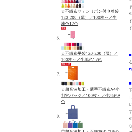
☆不織布サテンリボン付巾着袋
120-200（薄）／100枚～／生
地色17色
☆不織布平袋120-200（薄）／
100枚～／生地色17色
☆超音波加工・薄手不織布A4小
判穴バッグ／100枚～／生地色9
色
◎超音波加工・不織布B5マチな