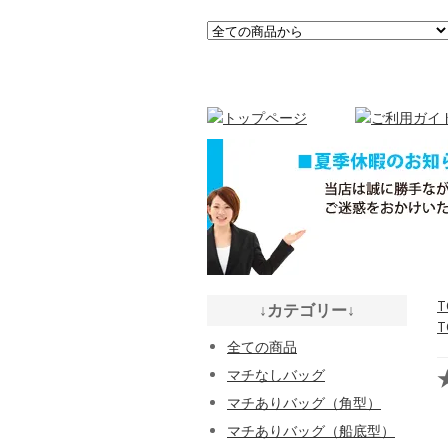
T
↓カテゴリー↓
T
全ての商品
マチなしバッグ
マチありバッグ（角型）
マチありバッグ（船底型）