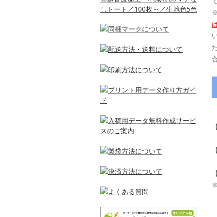
しトート／100枚～／生地色5色