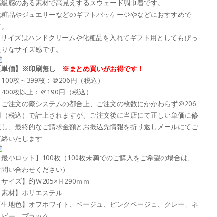
高級感のある素材で高見えするスウェード調巾着です。
化粧品やジュエリーなどのギフトパッケージやなどにおすすめで
す。
Mサイズはハンドクリームや化粧品を入れてギフト用としてもぴっ
たりなサイズ感です。
【単価】※印刷無し
※まとめ買いがお得です！
・100枚～399枚：＠206円（税込）
・400枚以上：＠190円（税込）
※ご注文の際システムの都合上、ご注文の枚数にかかわらず＠206
円（税込）で計上されますが、ご注文後に当店にて正しい単価に修
正し、最終的なご請求金額とお振込先情報を折り返しメールにてご
連絡いたします
【最小ロット】100枚（100枚未満でのご購入をご希望の場合は、
お問い合わせください）
【サイズ】約Ｗ205×Ｈ290ｍｍ
【素材】ポリエステル
【生地色】オフホワイト、ベージュ、ピンクベージュ、グレー、ネ
イビー、ブラック