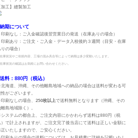
【加工】縫製加工
■納期について
・印刷なし：ご入金確認後翌営業日の発送（在庫ありの場合）
・印刷あり：ご注文・ご入金・データ入校後約３週間（目安・在庫
ありの場合）
在庫状況やご依頼内容、工場の混み具合等によって納期は多少変動いたします。
在庫状況の確認はお気軽にお問い合わせください。
■送料：880円（税込）
※北海道、沖縄、その他離島地域への納品の場合は送料が変わる可
能性がございます。
※印刷なしの場合、
250枚以上
で送料無料となります（沖縄、その
他離島地域除く）。
※システムの都合上、ご注文内容にかかわらず送料は880円（税
込）で計上されますが、ご注文完了後当店にて送料は正しい金額に
修正いたしますので、ご安心ください。
※印刷ありの場合の送料については、お見積書に詳細を記載いたし