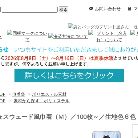
お問い合わせ
マ
OP
>
巾着袋
>
ポリエステル素材
OP
>
素材から探す－ポリエステル
★スウェード風巾着（M）／100枚～／生地色６色