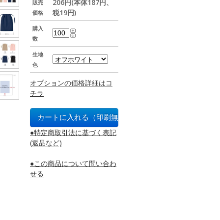
206円(本体187円、
販売
税19円)
価格
購入
数
生地
色
オプションの価格詳細はコ
チラ
●特定商取引法に基づく表記
(返品など)
●この商品について問い合わ
せる