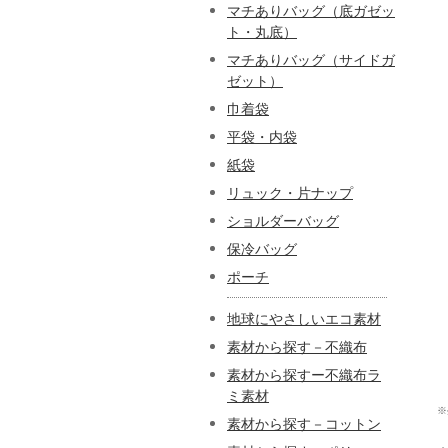
マチありバッグ（底ガゼッ
ト・丸底）
マチありバッグ（サイドガ
ゼット）
巾着袋
平袋・内袋
紙袋
リュック・片ナップ
ショルダーバッグ
保冷バッグ
ポーチ
地球にやさしいエコ素材
素材から探す－不織布
素材から探すー不織布ラ
ミ素材
※
素材から探す－コットン