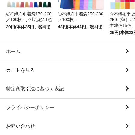
◎不織布巾着袋170-260
◎不織布巾着袋250-280
☆不織布平袋1
／100枚～／生地色11色
／100枚～
250（薄）／
生地色15色
39円(本体35円、税4円)
48円(本体44円、税4円)
25円(本体2
ホーム
カートを見る
特定商取引法に基づく表記
プライバシーポリシー
お問い合わせ