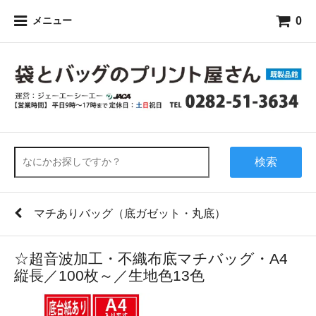
0
メニュー
検索
マチありバッグ（底ガゼット・丸底）
☆超音波加工・不織布底マチバッグ・A4
縦長／100枚～／生地色13色