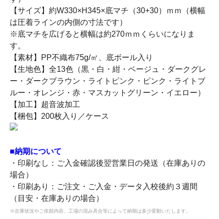
【サイズ】約W330×H345×底マチ（30+30）ｍｍ（横幅
は圧着ラインの内側の寸法です）
※底マチを広げると横幅は約270ｍｍくらいになりま
す。
【素材】PP不織布75g/㎡、底ボール入り
【生地色】全13色（黒・白・紺・ベージュ・ダークグレ
ー・ダークブラウン・ライトピンク・ピンク・ライトブ
ルー・オレンジ・赤・マスカットグリーン・イエロー）
【加工】超音波加工
【梱包】200枚入り／ケース
■納期について
・印刷なし：ご入金確認後翌営業日の発送（在庫ありの
場合）
・印刷あり：ご注文・ご入金・データ入校後約３週間
（目安・在庫ありの場合）
※在庫状況やご依頼内容、工場の混み具合等によって納期は多少変動いたします。